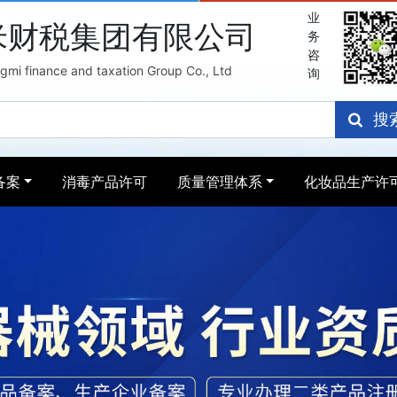
业
米财税集团有限公司
务
咨
mi finance and taxation Group Co., Ltd
询
搜
备案
消毒产品许可
质量管理体系
化妆品生产许