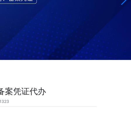
备案凭证代办
1323