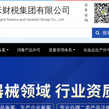
业
米财税集团有限公司
务
咨
mi finance and taxation Group Co., Ltd
询
搜
备案
消毒产品许可
质量管理体系
化妆品生产许