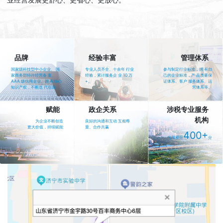
品牌
经验丰富
管理体系
国家级科技型中小企业、 国
专业人员齐全、十余年 行业
参与制定行业标准，拥 有自
家商务部特许经营备 案、
经验，累计服务企 业 10 万
己的企业标准，产 品质量保
AAA 级信用企业、拥 有核心
+。
证体系、客户 服务体系、运
知识产权，不断迭 代创新。
营体系等。
赋能
政企关系
涉税专业服务
机构
为企业不断创造
良好的沟通和互动 互相尊
更大价值，持续赋能
重、合作共赢
400+
信用积分
分