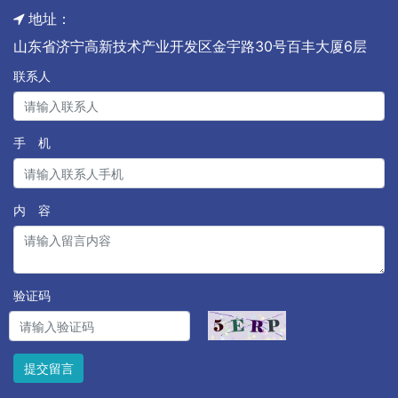
地址：
⼭东省济宁⾼新技术产业开发区⾦宇路30号百丰⼤厦6层
联系人
手 机
内 容
验证码
提交留言